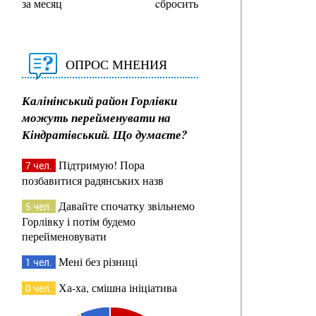
за месяц
cбросить
ОПРОС МНЕНИЯ
Калінінський район Горлівки
можуть перейменувати на
Кіндратівський. Що думаєте?
Підтримую! Пора
7 чел.
позбавитися радянських назв
Давайте спочатку звільнемо
5 чел.
Горлівку і потім будемо
перейменовувати
Мені без різниці
1 чел.
Ха-ха, смішна ініціатива
0 чел.