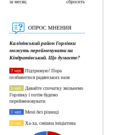
за месяц
cбросить
ОПРОС МНЕНИЯ
Калінінський район Горлівки
можуть перейменувати на
Кіндратівський. Що думаєте?
Підтримую! Пора
7 чел.
позбавитися радянських назв
Давайте спочатку звільнемо
5 чел.
Горлівку і потім будемо
перейменовувати
Мені без різниці
1 чел.
Ха-ха, смішна ініціатива
0 чел.