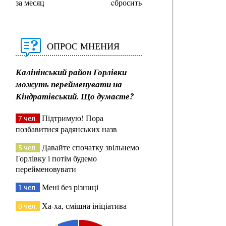
за месяц
cбросить
ОПРОС МНЕНИЯ
Калінінський район Горлівки
можуть перейменувати на
Кіндратівський. Що думаєте?
Підтримую! Пора
7 чел.
позбавитися радянських назв
Давайте спочатку звільнемо
5 чел.
Горлівку і потім будемо
перейменовувати
Мені без різниці
1 чел.
Ха-ха, смішна ініціатива
0 чел.