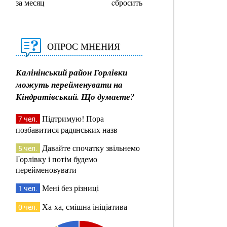
за месяц
cбросить
ОПРОС МНЕНИЯ
Калінінський район Горлівки
можуть перейменувати на
Кіндратівський. Що думаєте?
Підтримую! Пора
7 чел.
позбавитися радянських назв
Давайте спочатку звільнемо
5 чел.
Горлівку і потім будемо
перейменовувати
Мені без різниці
1 чел.
Ха-ха, смішна ініціатива
0 чел.