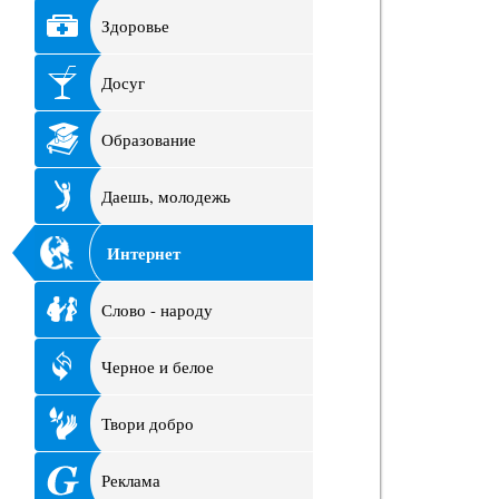
Здоровье
Досуг
Образование
Даешь, молодежь
Интернет
Слово - народу
Черное и белое
Твори добро
Реклама