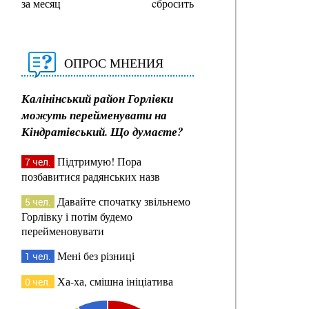
за месяц
cбросить
ОПРОС МНЕНИЯ
Калінінський район Горлівки
можуть перейменувати на
Кіндратівський. Що думаєте?
Підтримую! Пора
7 чел.
позбавитися радянських назв
Давайте спочатку звільнемо
5 чел.
Горлівку і потім будемо
перейменовувати
Мені без різниці
1 чел.
Ха-ха, смішна ініціатива
0 чел.