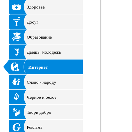
Здоровье
Досуг
Образование
Даешь, молодежь
Интернет
Слово - народу
Черное и белое
Твори добро
Реклама