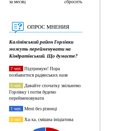
за месяц
cбросить
ОПРОС МНЕНИЯ
Калінінський район Горлівки
можуть перейменувати на
Кіндратівський. Що думаєте?
Підтримую! Пора
7 чел.
позбавитися радянських назв
Давайте спочатку звільнемо
5 чел.
Горлівку і потім будемо
перейменовувати
Мені без різниці
1 чел.
Ха-ха, смішна ініціатива
0 чел.