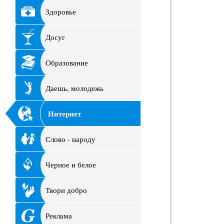
Здоровье
Досуг
Образование
Даешь, молодежь
Интернет
Слово - народу
Черное и белое
Твори добро
Реклама