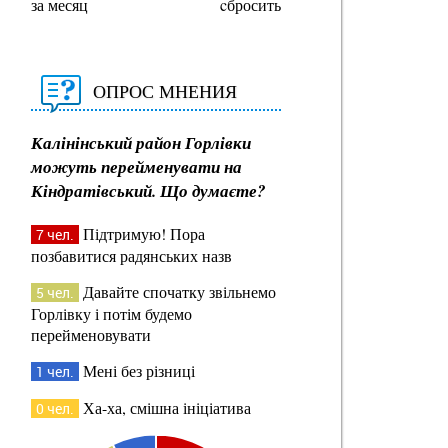
за месяц
cбросить
ОПРОС МНЕНИЯ
Калінінський район Горлівки
можуть перейменувати на
Кіндратівський. Що думаєте?
Підтримую! Пора
7 чел.
позбавитися радянських назв
Давайте спочатку звільнемо
5 чел.
Горлівку і потім будемо
перейменовувати
Мені без різниці
1 чел.
Ха-ха, смішна ініціатива
0 чел.