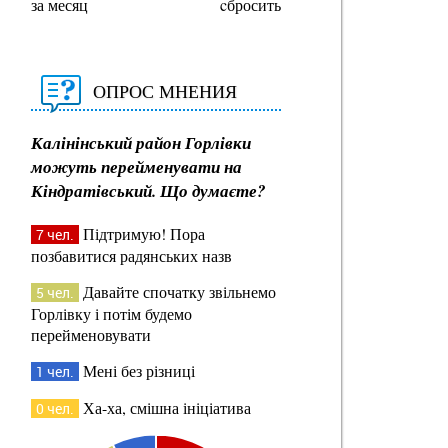
за месяц
cбросить
ОПРОС МНЕНИЯ
Калінінський район Горлівки
можуть перейменувати на
Кіндратівський. Що думаєте?
Підтримую! Пора
7 чел.
позбавитися радянських назв
Давайте спочатку звільнемо
5 чел.
Горлівку і потім будемо
перейменовувати
Мені без різниці
1 чел.
Ха-ха, смішна ініціатива
0 чел.