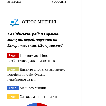
за месяц
cбросить
ОПРОС МНЕНИЯ
Калінінський район Горлівки
можуть перейменувати на
Кіндратівський. Що думаєте?
Підтримую! Пора
7 чел.
позбавитися радянських назв
Давайте спочатку звільнемо
5 чел.
Горлівку і потім будемо
перейменовувати
Мені без різниці
1 чел.
Ха-ха, смішна ініціатива
0 чел.