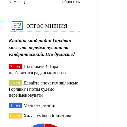
за месяц
cбросить
ОПРОС МНЕНИЯ
Калінінський район Горлівки
можуть перейменувати на
Кіндратівський. Що думаєте?
Підтримую! Пора
7 чел.
позбавитися радянських назв
Давайте спочатку звільнемо
5 чел.
Горлівку і потім будемо
перейменовувати
Мені без різниці
1 чел.
Ха-ха, смішна ініціатива
0 чел.