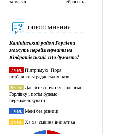
за месяц
cбросить
ОПРОС МНЕНИЯ
Калінінський район Горлівки
можуть перейменувати на
Кіндратівський. Що думаєте?
Підтримую! Пора
7 чел.
позбавитися радянських назв
Давайте спочатку звільнемо
5 чел.
Горлівку і потім будемо
перейменовувати
Мені без різниці
1 чел.
Ха-ха, смішна ініціатива
0 чел.