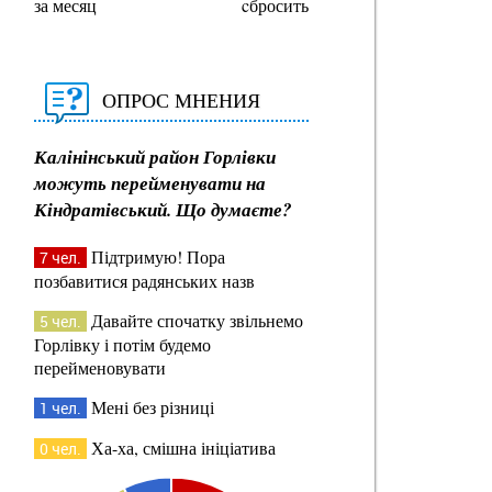
за месяц
cбросить
ОПРОС МНЕНИЯ
Калінінський район Горлівки
можуть перейменувати на
Кіндратівський. Що думаєте?
Підтримую! Пора
7 чел.
позбавитися радянських назв
Давайте спочатку звільнемо
5 чел.
Горлівку і потім будемо
перейменовувати
Мені без різниці
1 чел.
Ха-ха, смішна ініціатива
0 чел.