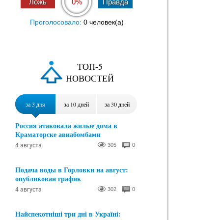
0%
Проголосовало:
0 человек(a)
ТОП-5
НОВОСТЕЙ
за 3 дня
за 10 дней
за 30 дней
Россия атаковала жилые дома в
Краматорске авиабомбами
4 августа
305
0
Подача воды в Горловки на август:
опубликован график
4 августа
302
0
Найспекотніші три дні в Україні: