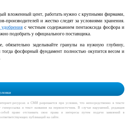
дый вложенный цент, работать нужно с крупными фирмами,
ов-производителей и жестко следят за условиями хранения.
 удобрения
с честным содержанием пентаоксида фосфора и
ожно подобрать у официального поставщика.
е, обязательно заделывайте гранулы на нужную глубину,
и тогда фосфорный фундамент полностью окупится весом и
.
рловки
тернет-ресурсах и СМИ разрешается при условии, что непосредственно в тексте
т гиперссылка и текст названия на первоисточник. В случае нарушений, редакция
а собой право отстаивать свои права и интересы путем подачи заявлений в
соответветствующих публикаций на сайте.