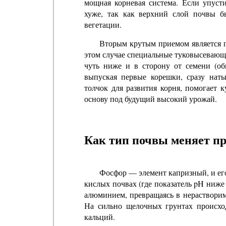
мощная корневая система. Если упусти
хуже, так как верхний слой почвы бы
вегетации.
Вторым крутым приемом является п
этом случае специальные туковысевающ
чуть ниже и в сторону от семени (об
выпуская первые корешки, сразу нат
толчок для развития корня, помогает 
основу под будущий высокий урожай.
Как тип почвы меняет п
Фосфор — элемент капризный, и его
кислых почвах (где показатель pH ниже
алюминием, превращаясь в нерастворим
На сильно щелочных грунтах происход
кальций.