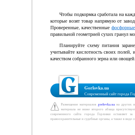
Чтобы подкормка сработала на каж
которые возят товар напрямую от завод
Проверенные, качественные
фосфорные
правильной геометрией сухих гранул м
Планируйте схему питания заране
учитывайте кислотность своих полей, 
качеством собранного зерна или овощей
Gorlovka.ua
Современный сайт города Го
Размещение материалов
gorlovka.ua
на других ин
материала не ниже второго абзаца присутствуе
современного сайта города Горловки оставляет з
правоохранительные и судебные органы, а также в виде 