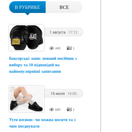
В РУБРИКЕ
ВСЕ
1 августа
17:12
440
1
Боксерські лапи: повний посібник з
вибору та 10 відповідей на
найпопулярніші запитання
16 июля
16:00
680
1
Угги весною: чи можна носити та з
чим поєднувати