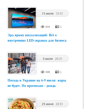
15 июля
10:51
644
1
Эра ярких визуализаций: Всё о
внутренних LED-экранах для бизнеса
5 июля
20:31
698
1
Погода в Украине на 6-9 июля: жары
не будет. По прогнозам - дождь
25 июня
20:51