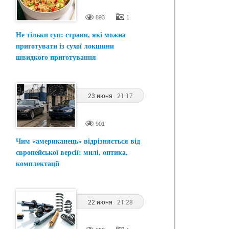
893
1
Не тільки суп: страви, які можна
приготувати із сухої локшини
швидкого приготування
23 июня
21:17
901
Чим «американець» відрізняється від
європейської версії: милі, оптика,
комплектації
22 июня
21:28