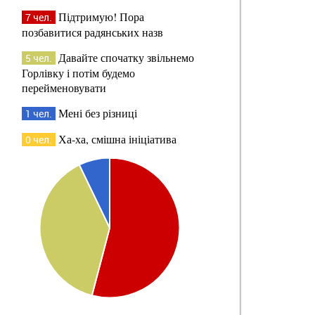
Підтримую! Пора
7 чел.
позбавитися радянських назв
Давайте спочатку звільнемо
5 чел.
Горлівку і потім будемо
перейменовувати
Мені без різниці
1 чел.
Ха-ха, смішна ініціатива
0 чел.