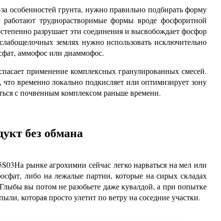
з-за особенностей грунта, нужно правильно подбирать форму
о работают труднорастворимые формы вроде фосфоритной
постепенно разрушает эти соединения и высвобождает фосфор
 слабощелочных землях нужно использовать исключительно
сфат, аммофос или диаммофос.
спасает применение комплексных гранулированных смесей.
, что временно локально подкисляет или оптимизирует зону
заться с почвенным комплексом раньше времени.
укт без обмана
На рынке агрохимии сейчас легко нарваться на мел или
осфат, либо на лежалые партии, которые на сирых складах
Глыбы вы потом не разобьете даже кувалдой, а при попытке
пыли, которая просто улетит по ветру на соседние участки.