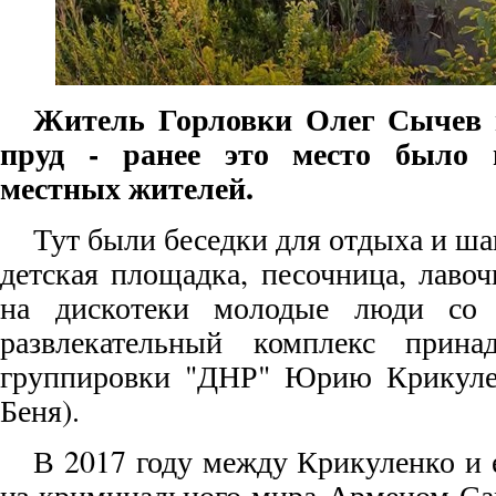
Житель Горловки Олег Сычев 
пруд - ранее это место было 
местных жителей.
Тут были беседки для отдыха и ш
детская площадка, песочница, лаво
на дискотеки молодые люди со в
развлекательный комплекс принад
группировки "ДНР" Юрию Крикулен
Беня).
В 2017 году между Крикуленко и
из криминального мира Арменом Са