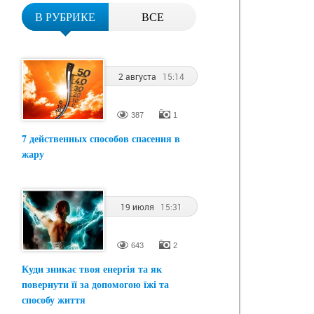
В РУБРИКЕ
ВСЕ
2 августа
15:14
387
1
7 действенных способов спасения в
жару
19 июля
15:31
643
2
Куди зникає твоя енергія та як
повернути її за допомогою їжі та
способу життя