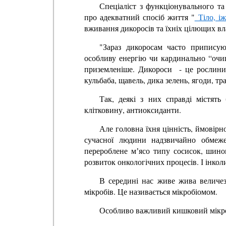
Спеціаліст з функціонувального та
про адекватний спосіб життя "
Тіло, іж
вживання дикоросів та їхніх цілющих вл
"Зараз дикоросам часто приписую
особливу енергію чи кардинально “очи
приземленіше. Дикороси - це рослини,
кульбаба, щавель, дика зелень, ягоди, тр
Так, деякі з них справді містять
клітковину, антиоксиданти.
Але головна їхня цінність, ймовірно
сучасної людини надзвичайно обмеже
перероблене мʼясо типу сосисок, шино
розвиток онкологічних процесів. І інкол
В середині нас живе жива величезн
мікробів. Це називається мікробіомом.
Особливо важливий кишковий мікро