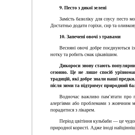
9. Песто з дикої зелені
Замість базиліку для соусу песто 
Достатньо додати горіхи, сир та оливков
10. Запечені овочі з травами
Весняні овочі добре поєднуються із
нотку та робить смак цікавішим.
Дикороси знову стають популярни
сезонно. Це не лише спосіб урізном
традицій, які добре знали наші предк
після зими та підтримує природний бал
Водночас важливо пам’ятати про 
алергіями або проблемами з жовчним м
порадитися з лікарем.
Період цвітіння кульбаби — це чудо
природної користі. Адже іноді найцінніш