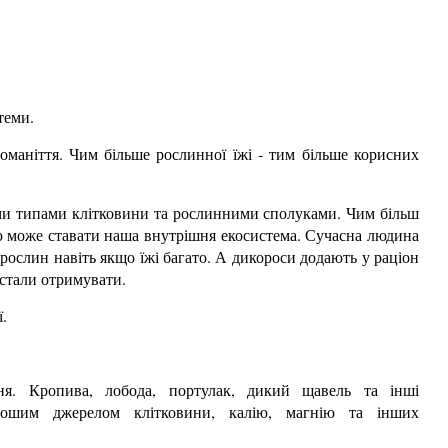
теми.
номаніття. Чим більше рослинної їжі - тим більше корисних
ними типами клітковини та рослинними сполуками. Чим більш
ю може ставати наша внутрішня екосистема. Сучасна людина
 рослин навіть якщо їжі багато. А дикороси додають у раціон
естали отримувати.
ї.
ння. Кропива, лобода, портулак, дикий щавель та інші
ошим джерелом клітковини, калію, магнію та інших