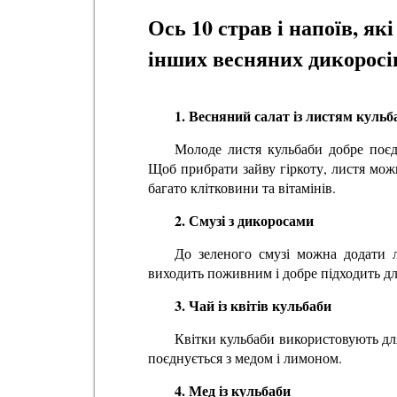
Ось 10 страв і напоїв, як
інших весняних дикоросі
1. Весняний салат із листям кульб
Молоде листя кульбаби добре поєд
Щоб прибрати зайву гіркоту, листя можн
багато клітковини та вітамінів.
2. Смузі з дикоросами
До зеленого смузі можна додати л
виходить поживним і добре підходить дл
3. Чай із квітів кульбаби
Квітки кульбаби використовують для
поєднується з медом і лимоном.
4. Мед із кульбаби