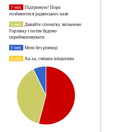
Підтримую! Пора
7 чел.
позбавитися радянських назв
Давайте спочатку звільнемо
5 чел.
Горлівку і потім будемо
перейменовувати
Мені без різниці
1 чел.
Ха-ха, смішна ініціатива
0 чел.