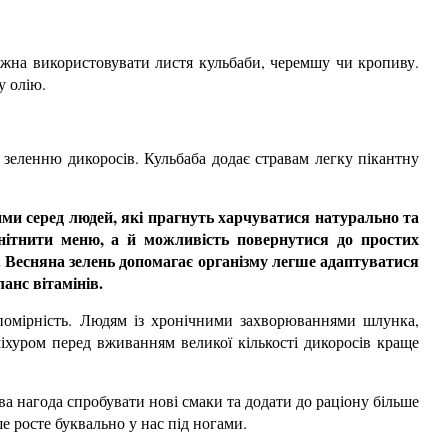
можна використовувати листя кульбаби, черемшу чи кропиву.
у олію.
 зеленню дикоросів. Кульбаба додає стравам легку пікантну
ми серед людей, які прагнуть харчуватися натурально та
анітнити меню, а й можливість повернутися до простих
и. Весняна зелень допомагає організму легше адаптуватися
анс вітамінів.
помірність. Людям із хронічними захворюваннями шлунка,
іхуром перед вживанням великої кількості дикоросів краще
ва нагода спробувати нові смаки та додати до раціону більше
е росте буквально у нас під ногами.