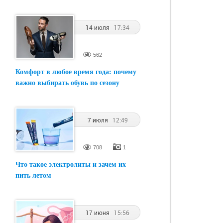
14 июля
17:34
562
Комфорт в любое время года: почему
важно выбирать обувь по сезону
7 июля
12:49
708
1
Что такое электролиты и зачем их
пить летом
17 июня
15:56