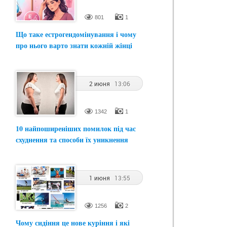
801
1
Що таке естрогендомінування і чому
про нього варто знати кожній жінці
2 июня
13:06
1342
1
10 найпоширеніших помилок під час
схуднення та способи їх уникнення
1 июня
13:55
1256
2
Чому сидіння це нове куріння і які