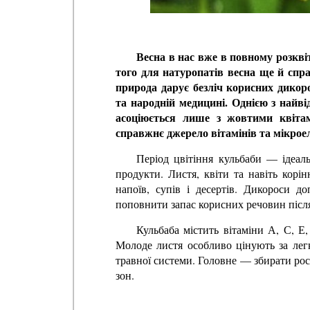
Весна в нас вже в повному розквіт
того для натуропатів весна ще й спра
природа дарує безліч корисних дикор
та народній медицині. Однією з найв
асоціюється лише з жовтими квіта
справжнє джерело вітамінів та мікрое
Період цвітіння кульбаби — ідеал
продукти. Листя, квіти та навіть корі
напоїв, супів і десертів. Дикороси д
поповнити запас корисних речовин післ
Кульбаба містить вітаміни А, С, Е,
Молоде листя особливо цінують за лег
травної системи. Головне — збирати рос
зон.