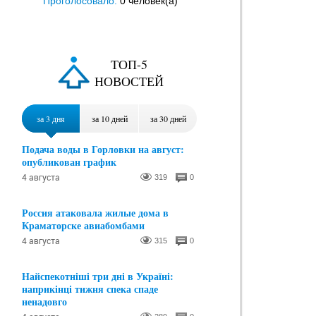
Проголосовало:
0 человек(a)
ТОП-5
НОВОСТЕЙ
за 3 дня
за 10 дней
за 30 дней
Подача воды в Горловки на август:
опубликован график
4 августа
319
0
Россия атаковала жилые дома в
Краматорске авиабомбами
4 августа
315
0
Найспекотніші три дні в Україні:
наприкінці тижня спека спаде
ненадовго