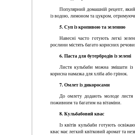
Популярний домашній рецепт, який
із водою, лимоном та цукром, отримуюч
5. Суп із кропивою та зеленню
Навесні часто готують легкі зеле
рослини містять багато корисних речови
6. Паста для бутербродів із зелені
Листя кульбаби можна змішати із
корисна намазка для хліба або грінок.
7. Омлет із дикоросами
До омлету додають молоде листя 
поживним та багатим на вітаміни.
8. Кульбабовий квас
Із квітів кульбаби готують освіжа
квас має легкий квітковий аромат та не