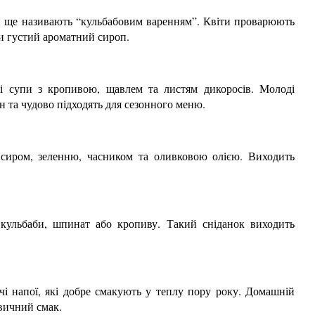
 ще називають “кульбабовим варенням”. Квіти проварюють
и густий ароматний сироп.
ні супи з кропивою, щавлем та листям дикоросів. Молоді
н та чудово підходять для сезонного меню.
 сиром, зеленню, часником та оливковою олією. Виходить
кульбаби, шпинат або кропиву. Такий сніданок виходить
ючі напої, які добре смакують у теплу пору року. Домашній
звичний смак.