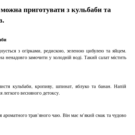
і можна приготувати з кульбаби та
в.
аби
нується з огірками, редискою, зеленою цибулею та яйцем.
а ненадовго замочити у холодній воді. Такий салат містить
истя кульбаби, кропиву, шпинат, яблуко та банан. Напій
я легкого весняного детоксу.
 ароматного трав’яного чаю. Він має м’який смак та чудово