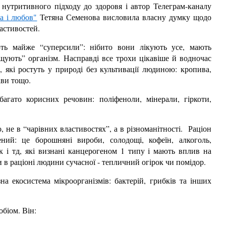
 нутритивного підходу до здоровя і автор Телеграм-каналу
а і любов"
Тетяна Семенова висловила власну думку щодо
астивостей.
ть майже “суперсили”: нібито вони лікують усе, мають
щують” організм. Насправді все трохи цікавіше й водночас
 які ростуть у природі без культивації людиною: кропива,
ави тощо.
 багато корисних речовин: поліфеноли, мінерали, гіркоти,
, не в “чарівних властивостях”, а в різноманітності. Раціон
ний: це борошняні вироби, солодощі, кофеїн, алкоголь,
к і тд, які визнані канцерогеном 1 типу і мають вплив на
и в раціоні людини сучасної - тепличний огірок чи помідор.
а екосистема мікроорганізмів: бактерій, грибків та інших
біом. Він: