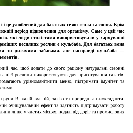
і і це улюблений для багатьох сезон тепла та сонця. Крім
вжній період відновлення для організму. Саме у цей час
осів, які люди століттями використовували у харчуванні
ідоміших весняних рослин є кульбаба. Для багатьох вона
ми та дитячими забавами, але насправді кульбаба —
лементів.
ьний час, щоб додати до свого раціону натуральні сезонні
ння цієї рослини використовують для приготування салатів,
опомагають урізноманітнити меню, підтримати імунітет та
я зими.
 групи В, калій, магній, залізо та природні антиоксиданти.
кий очищувальний ефект та здатність підтримувати роботу
лини лише у чистих місцях, подалі від доріг та промислових