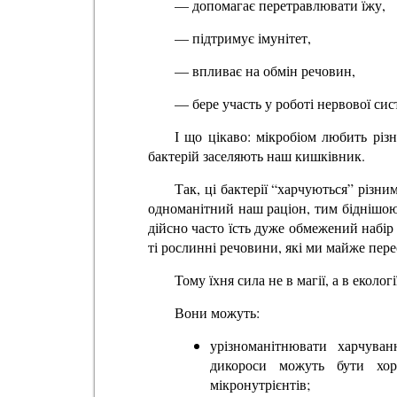
— допомагає перетравлювати їжу,
— підтримує імунітет,
— впливає на обмін речовин,
— бере участь у роботі нервової сис
І що цікаво: мікробіом любить різ
бактерій заселяють наш кишківник.
Так, ці бактерії “харчуються” різ
одноманітний наш раціон, тим біднішо
дійсно часто їсть дуже обмежений набір
ті рослинні речовини, які ми майже пер
Тому їхня сила не в магії, а в екологі
Вони можуть:
урізноманітнювати харчува
дикороси можуть бути хор
мікронутрієнтів;