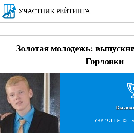
УЧАСТНИК РЕЙТИНГА
Золотая молодежь: выпускн
Горловки
Быковс
УВК "ОШ № 85 - м