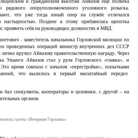
илицейским и гражданским высотам Айвазов еще полвека
 рядового оперуполномоченного уголовного розыска.
чают, что уже тогда юный опер на службе отличался
и настырностью. Позднее к этому прибавилась щепотка
анс проявить себя на руководящих должностях в МВД.
апетович - заместитель начальника Горловской милиции по
ешно проведенных операций министр внутренних дел СССР
) лично вручил Айвазову правительственную награду. Через
ка Ушанги Айвазов стал у руля Горловского «главка», и
. Это время совпало с началом «перестройки», попытками
ошений, что вылилось в первый масштабный передел
и бал спекулянты, кооператоры и цеховики, с другой – на
ительных органов.
еватель газеты «Вечерняя Горловка»