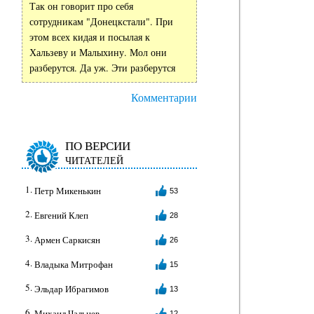
Так он говорит про себя
сотрудникам "Донецкстали". При
этом всех кидая и посылая к
Хальзеву и Малыхину. Мол они
разберутся. Да уж. Эти разберутся
Комментарии
ПО ВЕРСИИ
ЧИТАТЕЛЕЙ
Петр Микенькин
53
Евгений Клеп
28
Армен Саркисян
26
Владыка Митрофан
15
Эльдар Ибрагимов
13
Михаил Чальцев
12