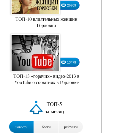
26709
ТОП-10 влиятельных женщин
Горловки
4
5
13479
Эдуард Каштановский
Анатолий Гончаров
ТОП-13 «горячих» видео-2013 в
YouTube о событиях в Горловке
ТОП-5
за месяц
новости
блоги
рейтинги