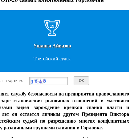
19
Ушанги Айвазов
Третейский судья
е на картинке
яет службу безопасности на предприятии православного
 заре становления рыночных отношений и массового
лазами видел зарождение крепкой спайки власти и
а лет он остается личным другом Президента Виктора
етейским судьей по разрешению многих конфликтных
у различными группами влияния в Горловке.