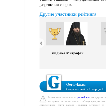
разрешении споров.
Другие участники рейтинга
1
Владыка Митрофан
Gorlovka.ua
Современный сайт города Го
Размещение материалов
gorlovka.ua
на других ин
материала не ниже второго абзаца присутствуе
современного сайта города Горловки оставляет з