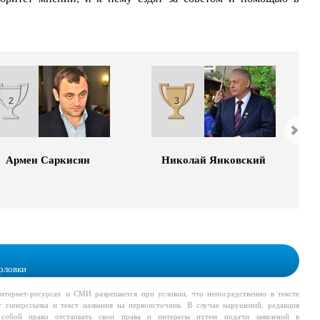
2
3
Армен Саркисян
Николай Янковский
рловки
тернет-ресурсах и СМИ разрешается при условии, что непосредственно в тексте
т гиперссылка и текст названия на первоисточник. В случае нарушений, редакция
а собой право отстаивать свои права и интересы путем подачи заявлений в