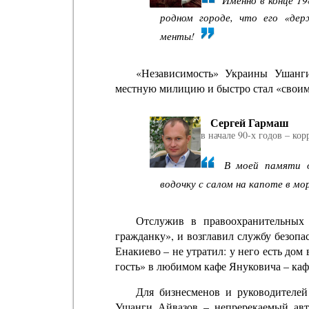
Именно в конце 19
родном городе, что его «де
менты!
«Независимость» Украины Ушанги
местную милицию и быстро стал «своим»
Сергей Гармаш
в начале 90-х годов – ко
В моей памяти ос
водочку с салом на капоте в мо
Отслужив в правоохранительных
гражданку», и возглавил службу безопа
Енакиево – не утратил: у него есть дом
гость» в любимом кафе Януковича – каф
Для бизнесменов и руководителей
Ушанги Айвазов – непререкаемый авт