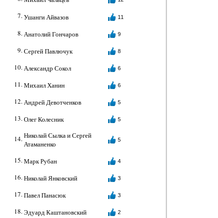
Ушанги Айвазов
11
Анатолий Гончаров
9
Сергей Павлючук
8
Александр Сокол
6
Михаил Ханин
6
Андрей Девотченков
5
Олег Колесник
5
Николай Сылка и Сергей
5
Атаманенко
Марк Рубан
4
Николай Янковский
3
Павел Панасюк
3
Эдуард Каштановский
2