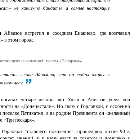
80-х годов горловчане стали откровенно говорить о
ржат» не какие-то бандиты, а самые настоящие
 Айвазов встретил в соседнем Енакиево, где возглавил
 в этом городе.
рреспондент енакиевской газеты «Панорама»
тались слова Айвазова, что он любил охоту и
розном лесу
 органах четыре десятка лет Ушанги Айвазов ушел «на
сности на «Донецкстали». Но связь с Горловкой, и особенно
 в поселке Пятихатки, а на родине Президента он «желанный
е «Три пескаря».
 Горловки "старшего поколения", прошедших лихие 90-е,
оритет мнений, и к нему ездят за советом и помощью в