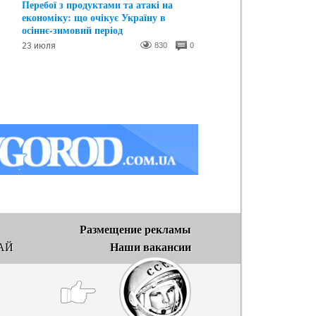
Перебої з продуктами та атакі на
економіку: що очікує Україну в
осіннє-зимовий період
23 июля
830
0
Размещение рекламы
Наши вакансии
АЙ