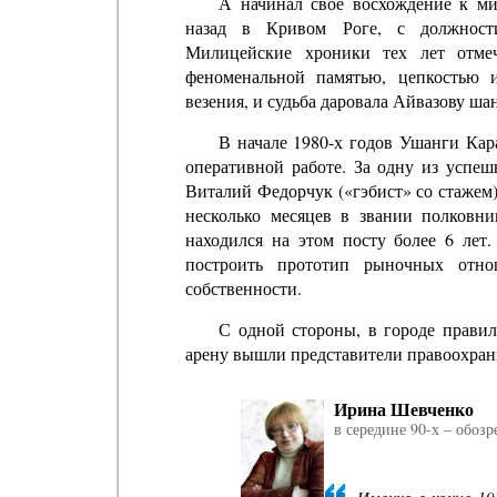
А начинал свое восхождение к м
назад в Кривом Роге, с должности
Милицейские хроники тех лет отме
феноменальной памятью, цепкостью 
везения, и судьба даровала Айвазову ш
В начале 1980-х годов Ушанги Кар
оперативной работе. За одну из усп
Виталий Федорчук («гэбист» со стажем
несколько месяцев в звании полковни
находился на этом посту более 6 лет
построить прототип рыночных отн
собственности.
С одной стороны, в городе правил
арену вышли представители правоохран
Ирина Шевченко
в середине 90-х – обозр