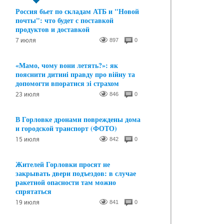
Россия бьет по складам АТБ и "Новой
почты": что будет с поставкой
продуктов и доставкой
7 июля
897
0
«Мамо, чому вони летять?»: як
пояснити дитині правду про війну та
допомогти впоратися зі страхом
23 июля
846
0
В Горловке дронами повреждены дома
и городской транспорт (ФОТО)
15 июля
842
0
Жителей Горловки просят не
закрывать двери подъездов: в случае
ракетной опасности там можно
спрятаться
19 июля
841
0