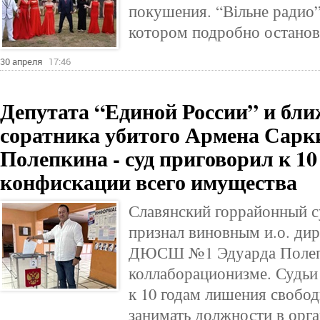
покушения. “Вільне радио” 
котором подробно останови
30 апреля
17:46
Депутата “Единой России” и бл
соратника убитого Армена Сарки
Полепкина - суд приговорил к 10
конфискации всего имущества
Славянский горрайонный с
признал виновным и.о. ди
ДЮСШ №1 Эдуарда Полеп
коллаборационизме. Судьи
к 10 годам лишения свобод
занимать должности в орг