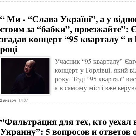
“ Ми - “Слава Україні”, а у відп
стоим за “бабки”, проезжайте”:
згадав концерт “95 кварталу “ в 
році
Учасник “95 кварталу” Єв
концерт у Горлівці, який ві
року. Тоді “95 квартал” в
а в самому місті вже керува
2 января
14:07
“Фильтрация для тех, кто уехал в
Украину”: 5 вопросов и ответов 