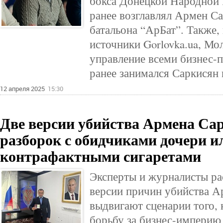
бокса Донецкой Народной 
ранее возглавлял Армен Са
батальона “АрБат”. Также,
источники Gorlovka.ua, Мол
управление всеми бизнес-
ранее занимался Саркисян 
12 апреля 2025
15:30
Две версии убийства Армена Сар
разборок с обидчиками дочери и
контрафактными сигаретами
Эксперты и журналисты ра
версии причин убийства А
выдвигают сценарии того, к
борьбу за бизнес-империю 