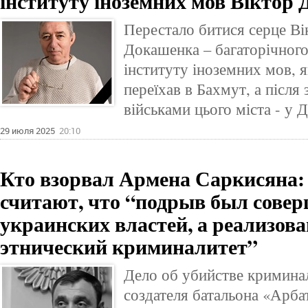
інституту іноземних мов Віктор
Перестало битися серце В
Докашенка – багаторічного
інституту іноземних мов, я
переїхав в Бахмут, а післ
військами цього міста - у 
29 июля 2025
20:10
Кто взорвал Армена Саркисяна:
считают, что “подрыв был совер
украинских властей, а реализова
этнический криминалитет”
Дело об убийстве криминал
создателя батальона «Арба