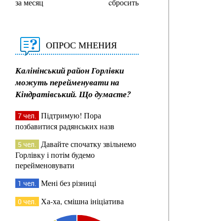
за месяц
cбросить
ОПРОС МНЕНИЯ
Калінінський район Горлівки
можуть перейменувати на
Кіндратівський. Що думаєте?
Підтримую! Пора
7 чел.
позбавитися радянських назв
Давайте спочатку звільнемо
5 чел.
Горлівку і потім будемо
перейменовувати
Мені без різниці
1 чел.
Ха-ха, смішна ініціатива
0 чел.