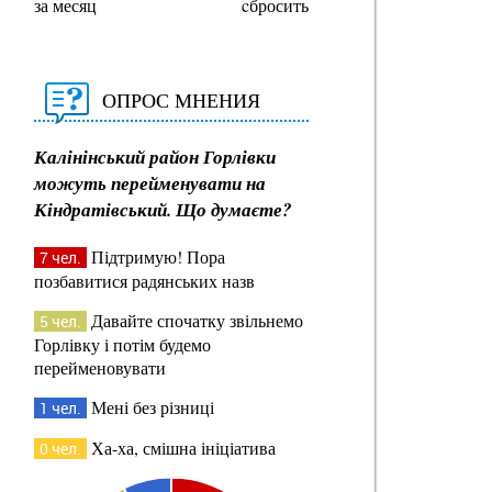
за месяц
cбросить
ОПРОС МНЕНИЯ
Калінінський район Горлівки
можуть перейменувати на
Кіндратівський. Що думаєте?
Підтримую! Пора
7 чел.
позбавитися радянських назв
Давайте спочатку звільнемо
5 чел.
Горлівку і потім будемо
перейменовувати
Мені без різниці
1 чел.
Ха-ха, смішна ініціатива
0 чел.