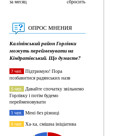
за месяц
cбросить
ОПРОС МНЕНИЯ
Калінінський район Горлівки
можуть перейменувати на
Кіндратівський. Що думаєте?
Підтримую! Пора
7 чел.
позбавитися радянських назв
Давайте спочатку звільнемо
5 чел.
Горлівку і потім будемо
перейменовувати
Мені без різниці
1 чел.
Ха-ха, смішна ініціатива
0 чел.