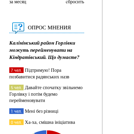
за месяц
cбросить
ОПРОС МНЕНИЯ
Калінінський район Горлівки
можуть перейменувати на
Кіндратівський. Що думаєте?
Підтримую! Пора
7 чел.
позбавитися радянських назв
Давайте спочатку звільнемо
5 чел.
Горлівку і потім будемо
перейменовувати
Мені без різниці
1 чел.
Ха-ха, смішна ініціатива
0 чел.