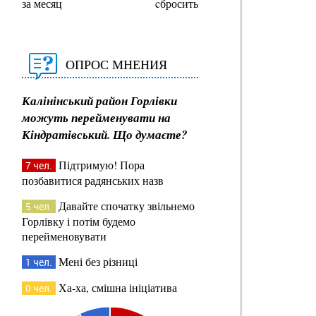
за месяц
cбросить
ОПРОС МНЕНИЯ
Калінінський район Горлівки
можуть перейменувати на
Кіндратівський. Що думаєте?
Підтримую! Пора
7 чел.
позбавитися радянських назв
Давайте спочатку звільнемо
5 чел.
Горлівку і потім будемо
перейменовувати
Мені без різниці
1 чел.
Ха-ха, смішна ініціатива
0 чел.