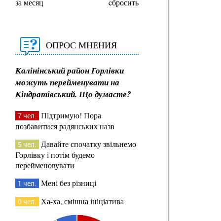
за месяц
cбросить
ОПРОС МНЕНИЯ
Калінінський район Горлівки
можуть перейменувати на
Кіндратівський. Що думаєте?
Підтримую! Пора
7 чел.
позбавитися радянських назв
Давайте спочатку звільнемо
5 чел.
Горлівку і потім будемо
перейменовувати
Мені без різниці
1 чел.
Ха-ха, смішна ініціатива
0 чел.