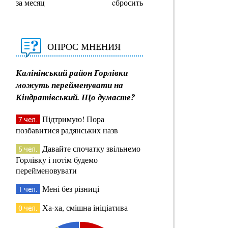
за месяц
cбросить
ОПРОС МНЕНИЯ
Калінінський район Горлівки
можуть перейменувати на
Кіндратівський. Що думаєте?
Підтримую! Пора
7 чел.
позбавитися радянських назв
Давайте спочатку звільнемо
5 чел.
Горлівку і потім будемо
перейменовувати
Мені без різниці
1 чел.
Ха-ха, смішна ініціатива
0 чел.