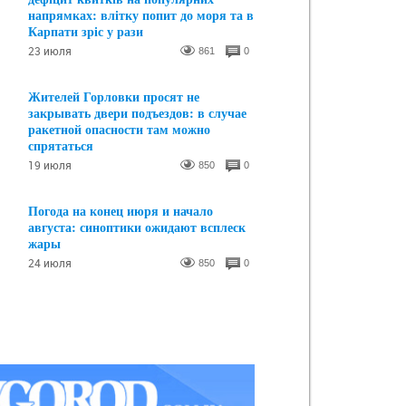
напрямках: влітку попит до моря та в
Карпати зріс у рази
23 июля
861
0
Жителей Горловки просят не
закрывать двери подъездов: в случае
ракетной опасности там можно
спрятаться
19 июля
850
0
Погода на конец июря и начало
августа: синоптики ожидают всплеск
жары
24 июля
850
0