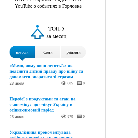
YouTube о событиях в Горловке
ТОП-5
за месяц
новости
блоги
рейтинги
«Мамо, чому вони летять?»: як
пояснити дитині правду про війну та
допомогти впоратися зі страхом
23 июля
885
0
Перебої з продуктами та атакі на
економіку: що очікує Україну в
осіннє-зимовий період
23 июля
870
0
Укрзалізниця прокоментувала
дефіцит квитків на популярних