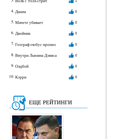
Волк с Уолл-стрит
1
Диана
0
Мачете убивает
0
Двойник
0
Географ глобус пропил
0
Внутри Льюина Дэвиса
0
Олдбой
0
Кэрри
0
ЕЩЕ РЕЙТИНГИ