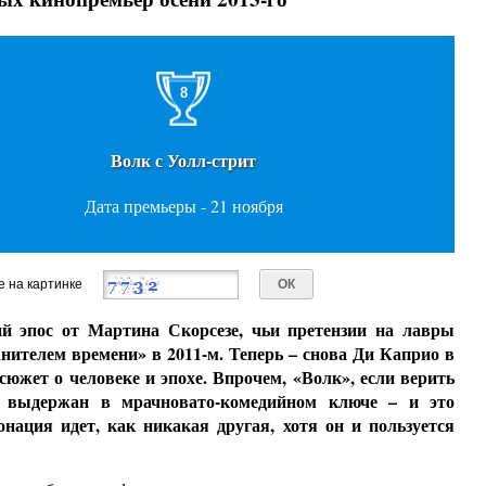
8
Волк с Уолл-стрит
Дата премьеры - 21 ноября
е на картинке
й эпос от Мартина Скорсезе, чьи претензии на лавры
нителем времени» в 2011-м. Теперь – снова Ди Каприо в
сюжет о человеке и эпохе. Впрочем, «Волк», если верить
т выдержан в мрачновато-комедийном ключе – и это
онация идет, как никакая другая, хотя он и пользуется