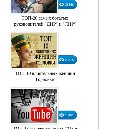
38866
ТОП-20 самых богатых
руководителей "ДНР" и "ЛНР"
26715
4
5
ТОП-10 влиятельных женщин
Горловки
Двойник
Географ глобус пропил
13481
ТОП-13 «горячих» видео-2013 в