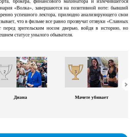
рта, брокера, финансового махинатора и излечившегося
енария «Волка», завершаются на позитивной ноте: бывший
ренно успешного лектора, прилюдно анализирующего свои
ывает, что в фильме все равно прозвучат отзвуки «Славных
т перед зрительским носом дверью, войдя в историю, но
ешнем статусе унылого обывателя.
2
3
Диана
Мачете убивает