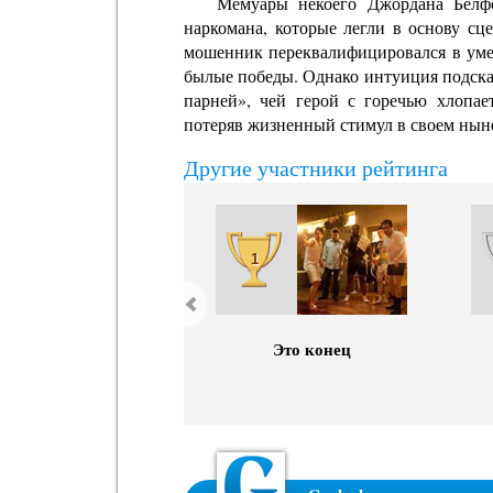
Мемуары некоего Джордана Белфо
наркомана, которые легли в основу сц
мошенник переквалифицировался в уме
былые победы. Однако интуиция подсказ
парней», чей герой с горечью хлопае
потеряв жизненный стимул в своем нын
Другие участники рейтинга
1
Это конец