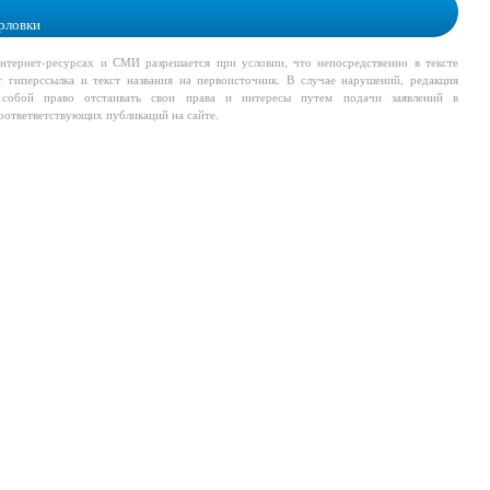
рловки
тернет-ресурсах и СМИ разрешается при условии, что непосредственно в тексте
т гиперссылка и текст названия на первоисточник. В случае нарушений, редакция
а собой право отстаивать свои права и интересы путем подачи заявлений в
соответветствующих публикаций на сайте.