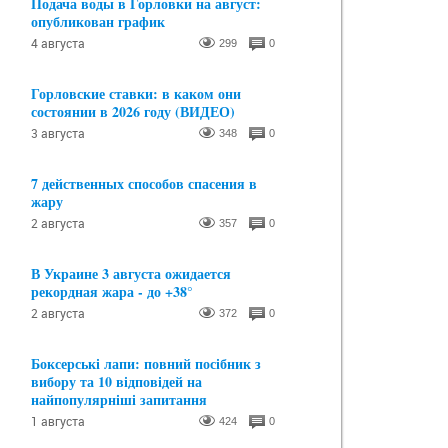
Подача воды в Горловки на август:
опубликован график
4 августа
299
0
Горловские ставки: в каком они
состоянии в 2026 году (ВИДЕО)
3 августа
348
0
7 действенных способов спасения в
жару
2 августа
357
0
В Украине 3 августа ожидается
рекордная жара - до +38°
2 августа
372
0
Боксерські лапи: повний посібник з
вибору та 10 відповідей на
найпопулярніші запитання
1 августа
424
0