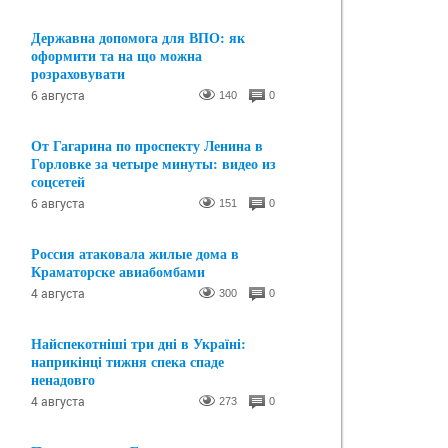
Державна допомога для ВПО: як
оформити та на що можна
розраховувати
6 августа
140
0
От Гагарина по проспекту Ленина в
Горловке за четыре минуты: видео из
соцсетей
6 августа
151
0
Россия атаковала жилые дома в
Краматорске авиабомбами
4 августа
300
0
Найспекотніші три дні в Україні:
наприкінці тижня спека спаде
ненадовго
4 августа
273
0