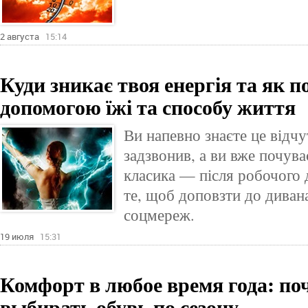
2 августа
15:14
Куди зникає твоя енергія та як по
допомогою їжі та способу життя
Ви напевно знаєте це відч
задзвонив, а ви вже почув
класика — після робочого 
те, щоб доповзти до дивана
соцмереж.
19 июля
15:31
Комфорт в любое время года: по
выбирать обувь по сезону