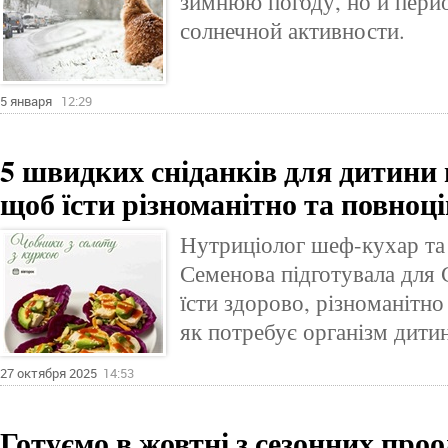
зимнюю погоду, но и пер
солнечной активности.
5 января
12:29
5 швидких сніданків для дитини 
щоб їсти різноманітно та повноц
Нутриціолог шеф-кухар та 
Семенова підготувала для С
їсти здорово, різноманітно
як потребує організм дити
27 октября 2025
14:53
Готуємо в жовтні з сезонних проод