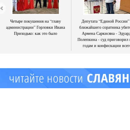
Четыре покушения на “главу
Депутата “Единой России”
администрации” Горловки Ивана
ближайшего соратника убит
Приходько: как это было
Армена Саркисяна - Эдуар
Полепкина - суд приговорил 
годам и конфискации всег
имущества