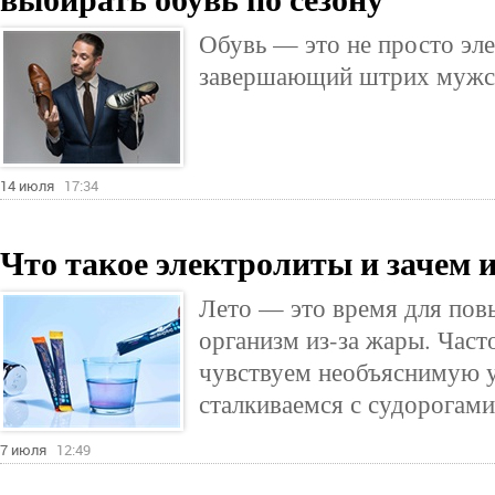
Обувь — это не просто эле
завершающий штрих мужск
14 июля
17:34
Что такое электролиты и зачем 
Лето — это время для пов
организм из-за жары. Част
чувствуем необъяснимую у
сталкиваемся с судорогам
7 июля
12:49