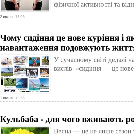
фізичної активності та від
2 июня
13:06
Чому сидіння це нове куріння і я
навантаження подовжують життя
У сучасному світі дедалі 
вислів: «сидіння — це нове
1 июня
13:55
Кульбаба - для чого вживають р
Весна — це не лише сезон т