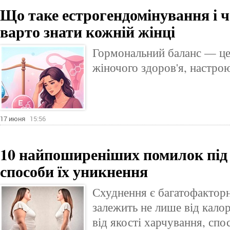
Що таке естрогендомінування і ч
варто знати кожній жінці
Гормональний баланс — це
жіночого здоров'я, настрою
17 июня
15:56
10 найпоширеніших помилок під 
способи їх уникнення
Схуднення є багатофактор
залежить не лише від калор
від якості харчування, спо