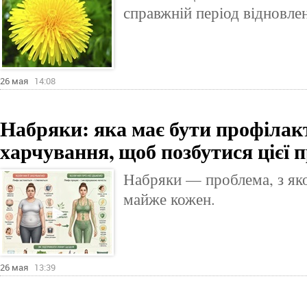
справжній період відновле
26 мая
14:08
Набряки: яка має бути профілак
харчування, щоб позбутися цієї 
Набряки — проблема, з яко
майже кожен.
26 мая
13:39