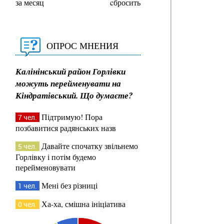
за месяц
cбросить
ОПРОС МНЕНИЯ
Калінінський район Горлівки
можуть перейменувати на
Кіндратівський. Що думаєте?
Підтримую! Пора
7 чел.
позбавитися радянських назв
Давайте спочатку звільнемо
5 чел.
Горлівку і потім будемо
перейменовувати
Мені без різниці
1 чел.
Ха-ха, смішна ініціатива
0 чел.