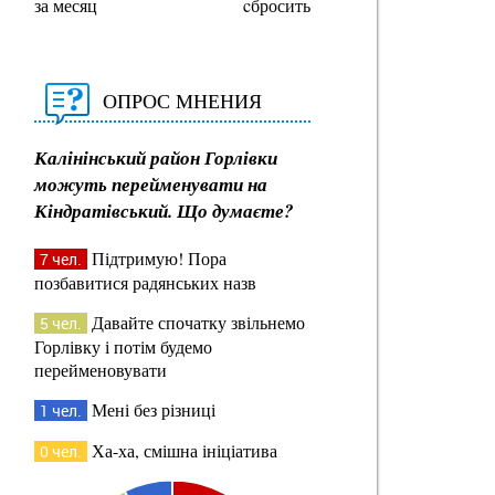
за месяц
cбросить
ОПРОС МНЕНИЯ
Калінінський район Горлівки
можуть перейменувати на
Кіндратівський. Що думаєте?
Підтримую! Пора
7 чел.
позбавитися радянських назв
Давайте спочатку звільнемо
5 чел.
Горлівку і потім будемо
перейменовувати
Мені без різниці
1 чел.
Ха-ха, смішна ініціатива
0 чел.