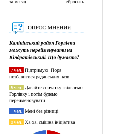
за месяц
cбросить
ОПРОС МНЕНИЯ
Калінінський район Горлівки
можуть перейменувати на
Кіндратівський. Що думаєте?
Підтримую! Пора
7 чел.
позбавитися радянських назв
Давайте спочатку звільнемо
5 чел.
Горлівку і потім будемо
перейменовувати
Мені без різниці
1 чел.
Ха-ха, смішна ініціатива
0 чел.