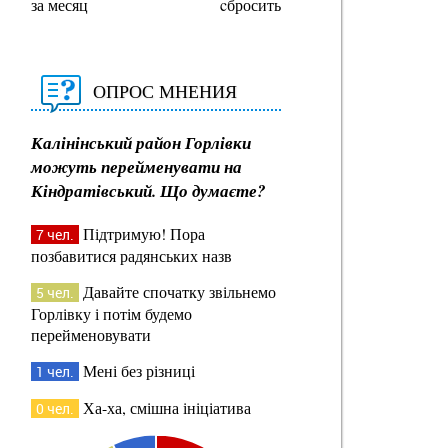
за месяц
cбросить
ОПРОС МНЕНИЯ
Калінінський район Горлівки
можуть перейменувати на
Кіндратівський. Що думаєте?
Підтримую! Пора
7 чел.
позбавитися радянських назв
Давайте спочатку звільнемо
5 чел.
Горлівку і потім будемо
перейменовувати
Мені без різниці
1 чел.
Ха-ха, смішна ініціатива
0 чел.