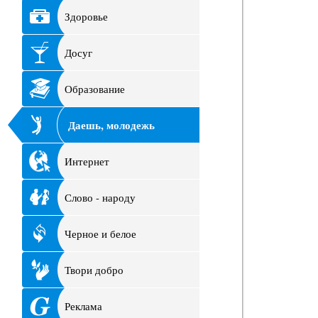
Здоровье
Досуг
Образование
Даешь, молодежь
Интернет
Слово - народу
Черное и белое
Твори добро
Реклама