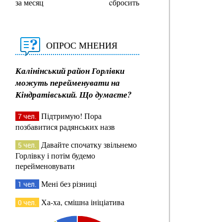
за месяц
cбросить
ОПРОС МНЕНИЯ
Калінінський район Горлівки
можуть перейменувати на
Кіндратівський. Що думаєте?
Підтримую! Пора
7 чел.
позбавитися радянських назв
Давайте спочатку звільнемо
5 чел.
Горлівку і потім будемо
перейменовувати
Мені без різниці
1 чел.
Ха-ха, смішна ініціатива
0 чел.