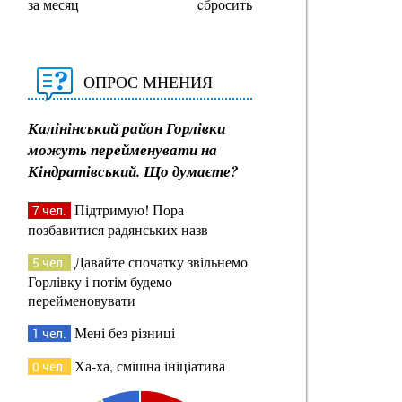
за месяц
cбросить
ОПРОС МНЕНИЯ
Калінінський район Горлівки
можуть перейменувати на
Кіндратівський. Що думаєте?
Підтримую! Пора
7 чел.
позбавитися радянських назв
Давайте спочатку звільнемо
5 чел.
Горлівку і потім будемо
перейменовувати
Мені без різниці
1 чел.
Ха-ха, смішна ініціатива
0 чел.