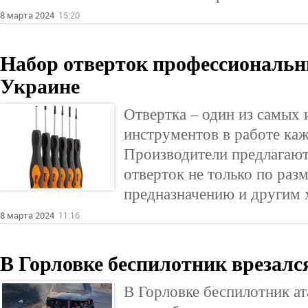
8 марта 2024
15:20
Набор отверток профессиональн
Украине
Отвертка – один из самых
инструментов в работе каж
Производители предлагают
отверток не только по раз
предназначению и другим 
8 марта 2024
11:16
В Горловке беспилотник врезалс
В Горловке беспилотник ат