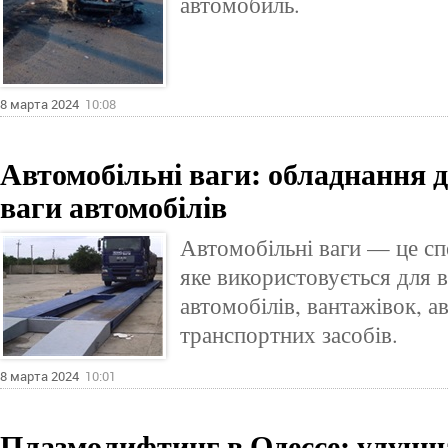
автомобиль.
8 марта 2024
10:08
Автомобільні ваги: обладнання 
ваги автомобілів
Автомобільні ваги — це сп
яке використовується для 
автомобілів, вантажівок, а
транспортних засобів.
8 марта 2024
10:01
Плазмолифтинг в Одессе: улучш