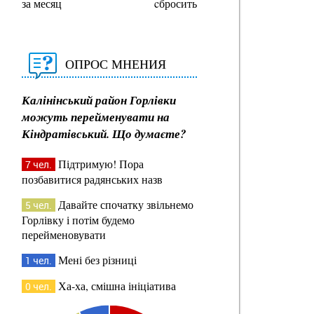
за месяц
cбросить
ОПРОС МНЕНИЯ
Калінінський район Горлівки
можуть перейменувати на
Кіндратівський. Що думаєте?
Підтримую! Пора
7 чел.
позбавитися радянських назв
Давайте спочатку звільнемо
5 чел.
Горлівку і потім будемо
перейменовувати
Мені без різниці
1 чел.
Ха-ха, смішна ініціатива
0 чел.