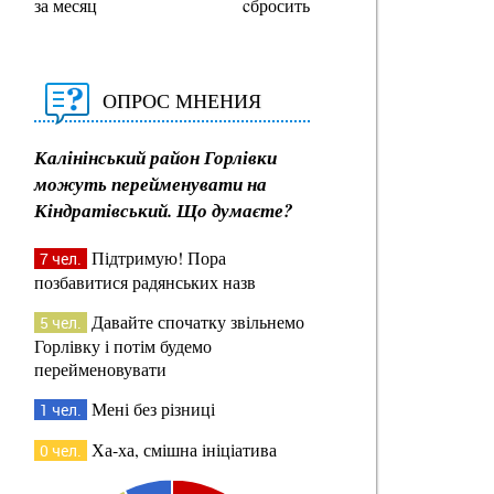
за месяц
cбросить
ОПРОС МНЕНИЯ
Калінінський район Горлівки
можуть перейменувати на
Кіндратівський. Що думаєте?
Підтримую! Пора
7 чел.
позбавитися радянських назв
Давайте спочатку звільнемо
5 чел.
Горлівку і потім будемо
перейменовувати
Мені без різниці
1 чел.
Ха-ха, смішна ініціатива
0 чел.