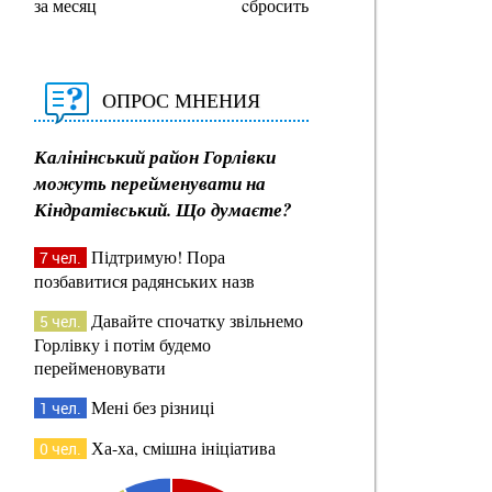
за месяц
cбросить
ОПРОС МНЕНИЯ
Калінінський район Горлівки
можуть перейменувати на
Кіндратівський. Що думаєте?
Підтримую! Пора
7 чел.
позбавитися радянських назв
Давайте спочатку звільнемо
5 чел.
Горлівку і потім будемо
перейменовувати
Мені без різниці
1 чел.
Ха-ха, смішна ініціатива
0 чел.