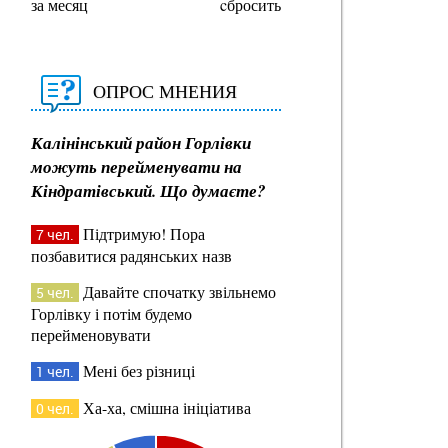
за месяц
cбросить
ОПРОС МНЕНИЯ
Калінінський район Горлівки
можуть перейменувати на
Кіндратівський. Що думаєте?
Підтримую! Пора
7 чел.
позбавитися радянських назв
Давайте спочатку звільнемо
5 чел.
Горлівку і потім будемо
перейменовувати
Мені без різниці
1 чел.
Ха-ха, смішна ініціатива
0 чел.