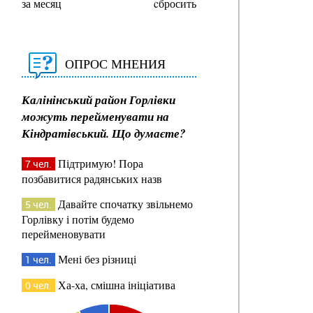
за месяц
cбросить
ОПРОС МНЕНИЯ
Калінінський район Горлівки
можуть перейменувати на
Кіндратівський. Що думаєте?
Підтримую! Пора
7 чел.
позбавитися радянських назв
Давайте спочатку звільнемо
5 чел.
Горлівку і потім будемо
перейменовувати
Мені без різниці
1 чел.
Ха-ха, смішна ініціатива
0 чел.