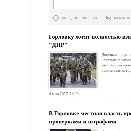
последние новости
эксклюзи
Горловку хотят полностью взя
"ДНР"
Донецкие предста
назначая на ключ
комплексная пров
результатам кото
4 мая 2017
16:30
В Горловке местная власть п
проверками и штрафами