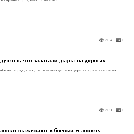
 в Горловке продолжатся весь май.
2104
1
дуются, что залатали дыры на дорогах
обилисты радуются, что залатали дыры на дорогах в районе оптового
2181
1
рловки выживают в боевых условиях