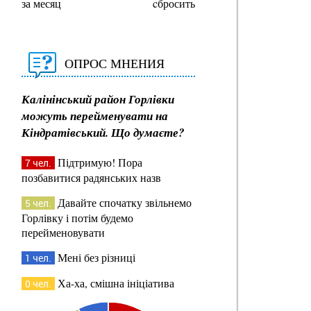
за месяц
cбросить
ОПРОС МНЕНИЯ
Калінінський район Горлівки
можуть перейменувати на
Кіндратівський. Що думаєте?
Підтримую! Пора
7 чел.
позбавитися радянських назв
Давайте спочатку звільнемо
5 чел.
Горлівку і потім будемо
перейменовувати
Мені без різниці
1 чел.
Ха-ха, смішна ініціатива
0 чел.