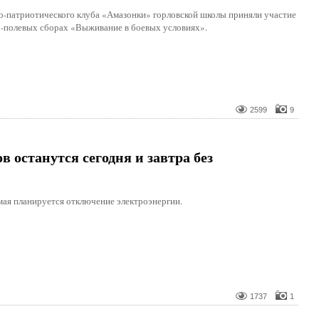
о-патриотического клуба «Амазонки» горловской школы приняли участие
о-полевых сборах «Выживание в боевых условиях».
2599
9
в останутся сегодня и завтра без
 мая планируется отключение электроэнергии.
1737
1