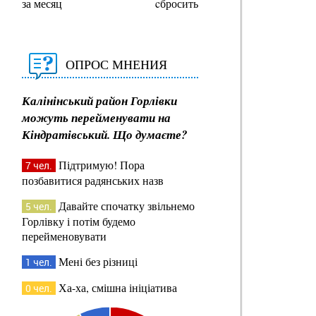
за месяц
cбросить
ОПРОС МНЕНИЯ
Калінінський район Горлівки
можуть перейменувати на
Кіндратівський. Що думаєте?
Підтримую! Пора
7 чел.
позбавитися радянських назв
Давайте спочатку звільнемо
5 чел.
Горлівку і потім будемо
перейменовувати
Мені без різниці
1 чел.
Ха-ха, смішна ініціатива
0 чел.