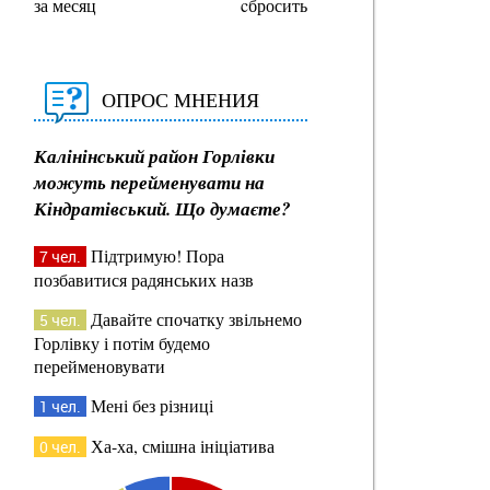
за месяц
cбросить
ОПРОС МНЕНИЯ
Калінінський район Горлівки
можуть перейменувати на
Кіндратівський. Що думаєте?
Підтримую! Пора
7 чел.
позбавитися радянських назв
Давайте спочатку звільнемо
5 чел.
Горлівку і потім будемо
перейменовувати
Мені без різниці
1 чел.
Ха-ха, смішна ініціатива
0 чел.