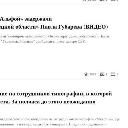
Альфой» задержали
ецкой области» Павла Губарева (ВИДЕО)
али "самопровозглашенного губернатора" Донецкой области Павла
 "Украинской правде" сообщили в пресс-центре СБУ.
3577
1
1
ние на сотрудников типографии, в которой
ета. За полчаса до этого неожиданно
ня днем совершено нападение на сотрудников типографии «Матрица», где
иционная газета «Донецька Батькивщина». Среди пострадавших –