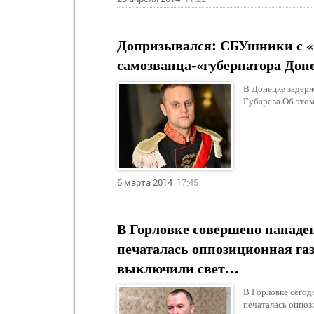
Допризывался: СБУшники с «
самозванца-«губернатора Дон
В Донецке задерж
Губарева.Об этом
6 марта 2014
17:45
В Горловке совершено нападе
печаталась оппозиционная газ
выключили свет…
В Горловке сегод
печаталась оппоз