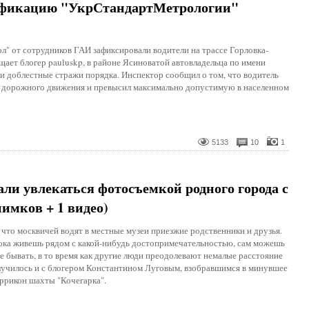
тификацию "УкрСтандартМетрологии"
л" от сотрудников ГАИ зафиксировали водители на трассе Горловка-
щает блогер pauluskp, в районе Ясиноватой автовладельца по имени
и доблестные стражи порядка. Инспектор сообщил о том, что водитель
 дорожного движения и превысил максимально допустимую в населенном
5133
10
1
чали увлекаться фотосъемкой родного города с
имков + 1 видео)
 что москвичей водят в местные музеи приезжие родственники и друзья.
ока живешь рядом с какой-нибудь достопримечательностью, сам можешь
не бывать, в то время как другие люди преодолевают немалые расстояние
случилось и с блогером Константином Луговым, взобравшимся в минувшее
еррикон шахты "Кочегарка".