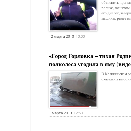
объяснить причин
ролике, заснятом
его диалог, заве
машины, ранее им
12 марта 2013
10:00
«Город Горловка – тихая Роди
полколеса угодила в яму (виде
В Калининском ра
оказался в выбоин
1 марта 2013
12:53