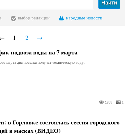
Найти
в
выбор редакции
народные новости
←
1
2
→
ик подвоза воды на 7 марта
ого марта два поселка получат техническую воду.
1705
1
и: в Горловке состоялась сессия городского
дей в масках (ВИДЕО)