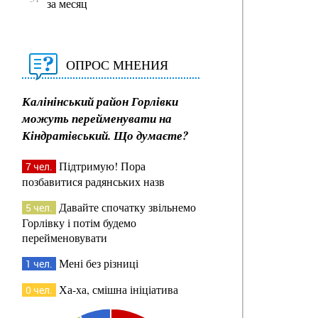
за месяц
ОПРОС МНЕНИЯ
Калінінський район Горлівки
можуть перейменувати на
Кіндратівський. Що думаєте?
Підтримую! Пора
7 чел.
позбавитися радянських назв
Давайте спочатку звільнемо
5 чел.
Горлівку і потім будемо
перейменовувати
Мені без різниці
1 чел.
Ха-ха, смішна ініціатива
0 чел.