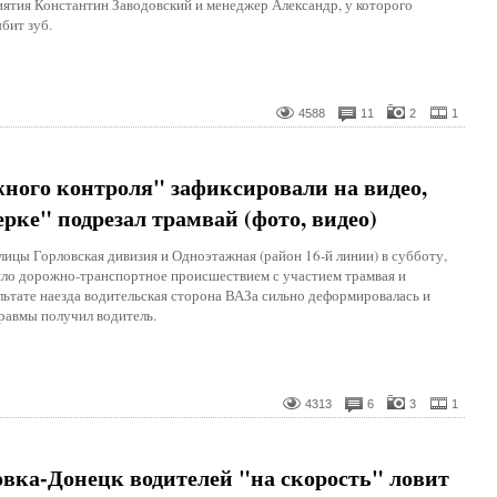
ятия Константин Заводовский и менеджер Александр, у которого
бит зуб.
4588
11
2
1
ного контроля" зафиксировали на видео,
рке" подрезал трамвай (фото, видео)
лицы Горловская дивизия и Одноэтажная (район 16-й линии) в субботу,
ло дорожно-транспортное происшествием с участием трамвая и
льтате наезда водительская сторона ВАЗа сильно деформировалась и
равмы получил водитель.
4313
6
3
1
ловка-Донецк водителей "на скорость" ловит