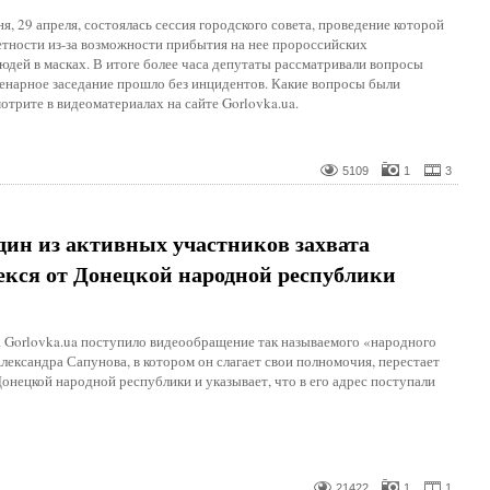
я, 29 апреля, состоялась сессия городского совета, проведение которой
етности из-за возможности прибытия на нее пророссийских
дей в масках. В итоге более часа депутаты рассматривали вопросы
ленарное заседание прошло без инцидентов. Какие вопросы были
отрите в видеоматериалах на сайте Gorlovka.ua.
5109
1
3
дин из активных участников захвата
екся от Донецкой народной республики
 Gorlovka.ua поступило видеообращение так называемого «народного
лександра Сапунова, в котором он слагает свои полномочия, перестает
онецкой народной республики и указывает, что в его адрес поступали
21422
1
1