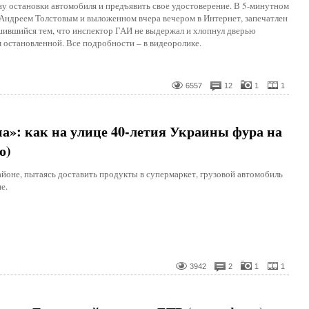
у остановки автомобиля и предъявить свое удостоверение. В 5-минутном
 Андреем Толстовым и выложенном вчера вечером в Интернет, запечатлен
ршившийся тем, что инспектор ГАИ не выдержал и хлопнул дверью
 остановленной. Все подробности – в видеоролике.
6557
12
1
1
на»: как на улице 40-летия Украины фура на
о)
йоне, пытаясь доставить продукты в супермаркет, грузовой автомобиль
е.
3942
2
1
1