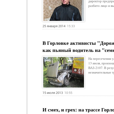
директор предпри
разбито лицо и вы
25 января 2014
15:33
В Горловке активисты "Дорож
как пьяный водитель на "семе
На пересечении у
13 июля, произош
ВАЗ-2107. В резу
незначительные т
15 июля 2013
10:55
И смех, и грех: на трассе Гор