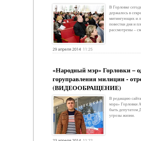
В Горловке сегодн
держалось в секр
митингующих и лю
повестки дня и п
рассмотрены – см
29 апреля 2014
11:25
«Народный мэр» Горловки – о
горуправления милиции - отр
(ВИДЕООБРАЩЕНИЕ)
В редакцию сайта
мэра» Горловки А
быть депутатом Д
угрозы жизни.
23 апреля 2014
11:22