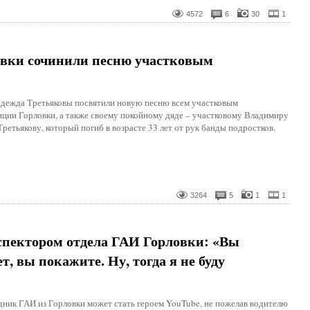
4572
6
30
1
овки сочинили песню участковым
адежда Третьяковы посвятили новую песню всем участковым
ции Горловки, а также своему покойному дяде – участковому Владимиру
ретьякову, который погиб в возрасте 33 лет от рук банды подростков.
3264
5
1
1
спектором отдела ГАИ Горловки: «Вы
, вы покажите. Ну, тогда я не буду
ник ГАИ из Горловки может стать героем YouTube, не пожелав водителю