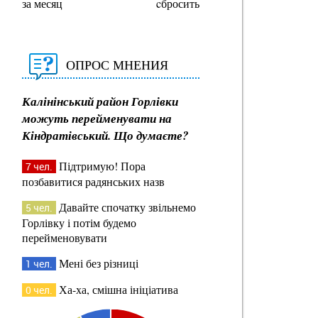
за месяц
cбросить
ОПРОС МНЕНИЯ
Калінінський район Горлівки
можуть перейменувати на
Кіндратівський. Що думаєте?
Підтримую! Пора
7 чел.
позбавитися радянських назв
Давайте спочатку звільнемо
5 чел.
Горлівку і потім будемо
перейменовувати
Мені без різниці
1 чел.
Ха-ха, смішна ініціатива
0 чел.