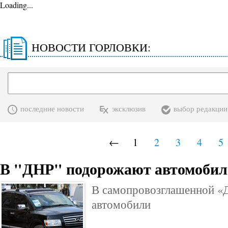
Loading...
НОВОСТИ ГОРЛОВКИ:
последние новости
эксклюзив
выбор редакции
←
1
2
3
4
5
В "ДНР" подорожают автомобил
В самопровозглашенной 
автомобили