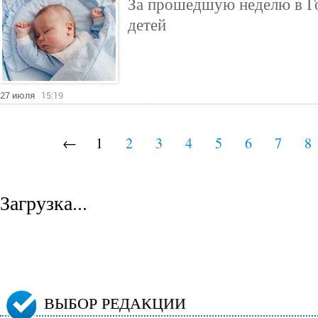
За прошедшую неделю в Го
детей
27 июля
15:19
←
1
2
3
4
5
6
7
8
Загрузка...
ВЫБОР РЕДАКЦИИ