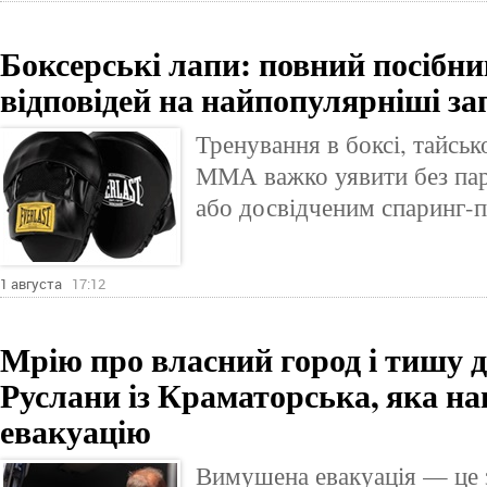
Боксерські лапи: повний посібник
відповідей на найпопулярніші з
Тренування в боксі, тайськ
ММА важко уявити без пар
або досвідченим спаринг-
1 августа
17:12
Мрію про власний город і тишу д
Руслани із Краматорська, яка н
евакуацію
Вимушена евакуація — це 