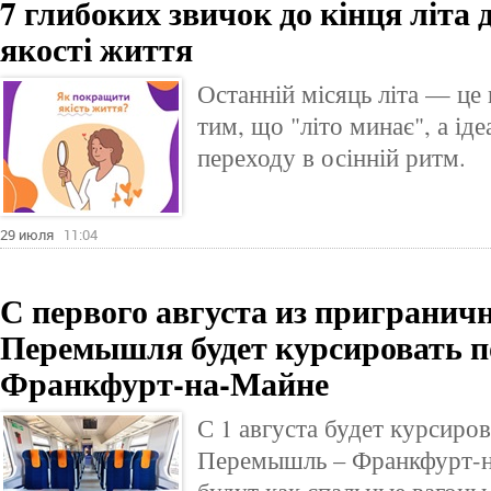
7 глибоких звичок до кінця літа
якості життя
Останній місяць літа — це 
тим, що "літо минає", а ід
переходу в осінній ритм.
29 июля
11:04
С первого августа из пригранич
Перемышля будет курсировать по
Франкфурт-на-Майне
С 1 августа будет курсиро
Перемышль – Франкфурт-н