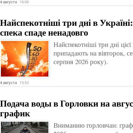
4 августа
16:00
Найспекотніші три дні в Україні
спека спаде ненадовго
Найспекотніші три дні цієї 
припадають на вівторок, сер
серпня 2026 року).
4 августа
15:53
Подача воды в Горловки на авгу
график
Вниманию горловчан: граф