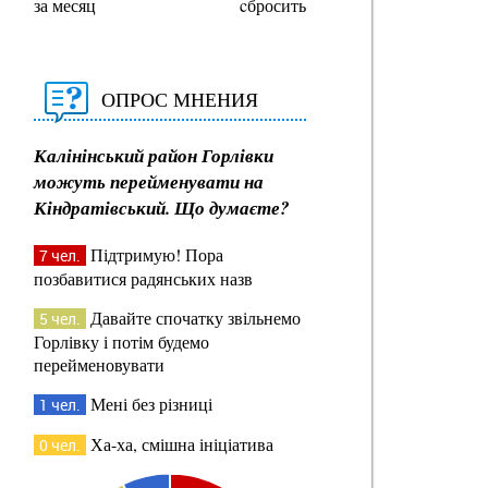
за месяц
cбросить
ОПРОС МНЕНИЯ
Калінінський район Горлівки
можуть перейменувати на
Кіндратівський. Що думаєте?
Підтримую! Пора
7 чел.
позбавитися радянських назв
Давайте спочатку звільнемо
5 чел.
Горлівку і потім будемо
перейменовувати
Мені без різниці
1 чел.
Ха-ха, смішна ініціатива
0 чел.