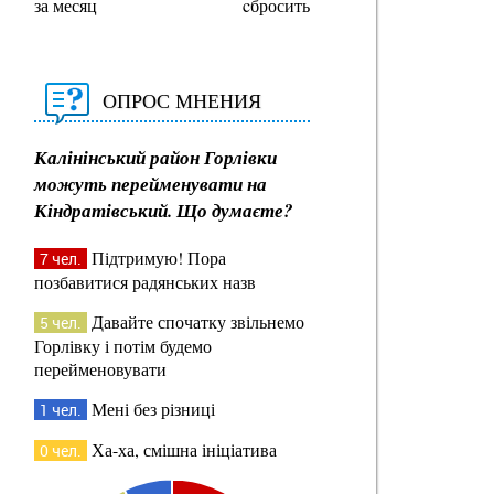
за месяц
cбросить
ОПРОС МНЕНИЯ
Калінінський район Горлівки
можуть перейменувати на
Кіндратівський. Що думаєте?
Підтримую! Пора
7 чел.
позбавитися радянських назв
Давайте спочатку звільнемо
5 чел.
Горлівку і потім будемо
перейменовувати
Мені без різниці
1 чел.
Ха-ха, смішна ініціатива
0 чел.