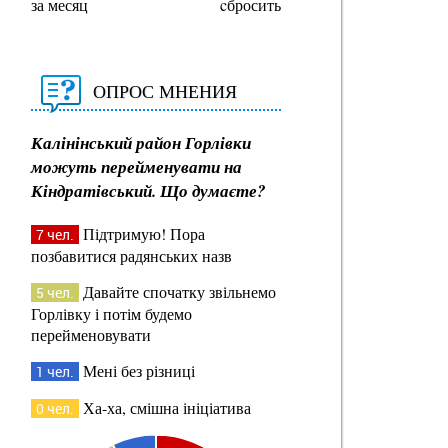
за месяц
cбросить
ОПРОС МНЕНИЯ
Калінінський район Горлівки
можуть перейменувати на
Кіндратівський. Що думаєте?
Підтримую! Пора
7 чел.
позбавитися радянських назв
Давайте спочатку звільнемо
5 чел.
Горлівку і потім будемо
перейменовувати
Мені без різниці
1 чел.
Ха-ха, смішна ініціатива
0 чел.